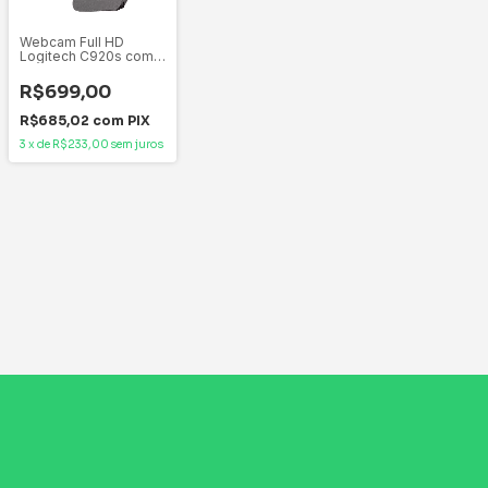
Webcam Full HD
Logitech C920s com
Microfone Embutido,
Proteção de
R$699,00
Privacidade,
Widescreen 1080p,
R$685,02
com
PIX
Compatível Logitech
Cap
3
x
de
R$233,00
sem juros