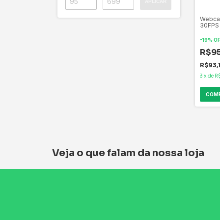
APLICAR
Webca
30FPS
Resolu
Marca 
-
19
%
O
R$9
R$93,
3
x
de
R
Veja o que falam da nossa loja