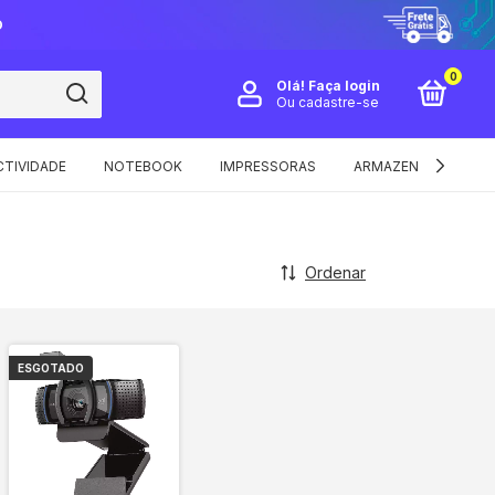
O
0
Olá!
Faça login
Ou cadastre-se
TIVIDADE
NOTEBOOK
IMPRESSORAS
ARMAZENAMENTO E 
Ordenar
ESGOTADO