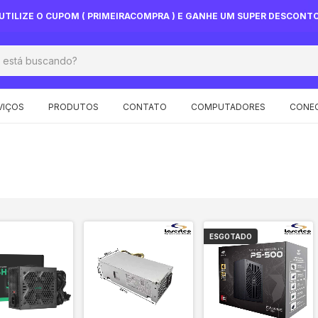
UTILIZE O CUPOM ( PRIMEIRACOMPRA ) E GANHE UM SUPER DESCONT
VIÇOS
PRODUTOS
CONTATO
COMPUTADORES
CONEC
ESGOTADO