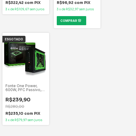
PRATA
R$322,42
com
PIX
R$96,92
com
PIX
3
x
de
R$109,67
sem juros
3
x
de
R$32,97
sem juros
ESGOTADO
Fonte One Power,
600W, PFC Passivo,
Bivolt, Sem Cabo,
Preto e Verde -
R$239,90
MP600W3-I
R$280,00
R$235,10
com
PIX
3
x
de
R$79,97
sem juros