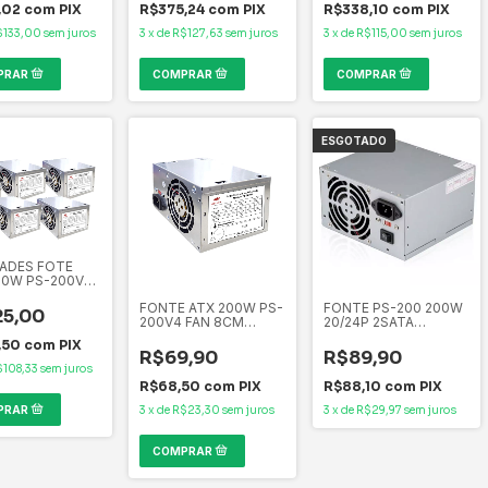
,02
com
PIX
R$375,24
com
PIX
R$338,10
com
PIX
$133,00
sem juros
3
x
de
R$127,63
sem juros
3
x
de
R$115,00
sem juros
ESGOTADO
DADES FOTE
00W PS-200V4
CM C3Tech
FONTE ATX 200W PS-
FONTE PS-200 200W
 UNIDADE -
5,00
200V4 FAN 8CM
20/24P 2SATA
LAGEM OEM
C3Tech S/CB 1
C/CAIXA EVOLUX
,50
com
PIX
UNIDADE -
R$69,90
R$89,90
EMBALAGEM OEM
$108,33
sem juros
R$68,50
com
PIX
R$88,10
com
PIX
3
x
de
R$23,30
sem juros
3
x
de
R$29,97
sem juros