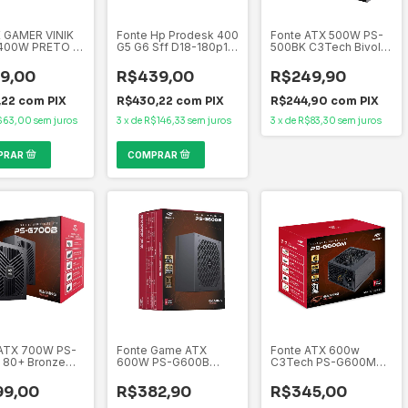
 GAMER VINIK
Fonte Hp Prodesk 400
Fonte ATX 500W PS-
400W PRETO -
G5 G6 Sff D18-180p1a
500BK C3Tech Bivolt
00WPV3
L08404-001 180w
(115/230V) 4 x
Prateado A-1181-3HC
Conector SATA, 1 x
9,00
R$439,00
R$249,90
180W+
Conector ATX AUX 12V
4+4P
,22
com
PIX
R$430,22
com
PIX
R$244,90
com
PIX
$63,00
sem juros
3
x
de
R$146,33
sem juros
3
x
de
R$83,30
sem juros
 ATX 700W PS-
Fonte Game ATX
Fonte ATX 600w
 80+ Bronze
600W PS-G600B
C3Tech PS-G600M
h Gaming
80Plus Bronze
80+ White Gaming
 PFC Ativo
C3Tech Bivolt
Possui PFC Ativo, AC
99,00
R$382,90
R$345,00
Automático
100/240V