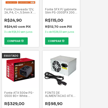
Fonte Chaveada 12V,
Fonte SFX P/ gabinete
2A, P4, C+, 5.5mm X 2.1
Slim PS-200SFX 200W
mm Hmaston Modelo
Voltagem 110V/220V S/
JK-02
cabo de força C3Tech
R$24,90
R$115,00
R$24,40
com
PIX
R$112,70
com
PIX
3
x
de
R$8,30
sem juros
3
x
de
R$38,33
sem juros
ESGOTADO
Fonte ATX 500w PS-
FONTE DE
G500 80+ White
ALIMENTACAO ATX
C3Tech Gaming PFC
PS/3 350W C/ CABO
Ativo Bivolt
S/ CAIXA (BLU350-
R$329,00
R$98,90
Automático
CPS3) - BLUECASE -