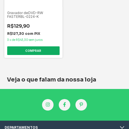
Gravador deDVD-RW
FASTERBL-0224-K
R$129,90
R$127,30
com
PIX
3
x
de
R$43,30
sem juros
Veja o que falam da nossa loja
DEPARTAMENTOS