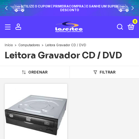
UTILIZE O CUPOM ( PRIMEIRACOMPRA ) E GANHE UM SUPER
DESCONTO
0
Início
>
Computadores
>
Leitora Gravador CD / DVD
Leitora Gravador CD / DVD
ORDENAR
FILTRAR