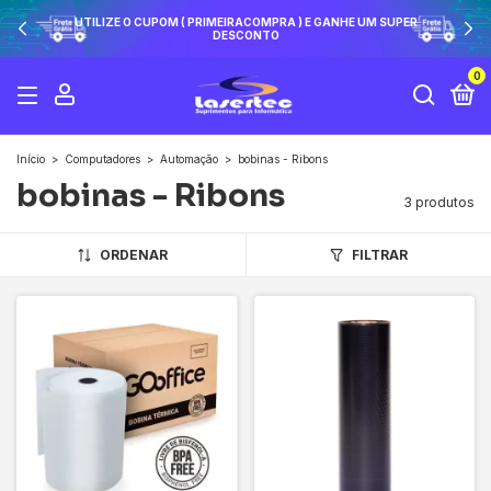
UTILIZE O CUPOM ( PRIMEIRACOMPRA ) E GANHE UM SUPER
DESCONTO
0
Início
>
Computadores
>
Automação
>
bobinas - Ribons
bobinas - Ribons
3 produtos
ORDENAR
FILTRAR