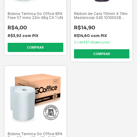
Bobina Termica Go Office BPA
Ribbon de Cera 110mm X 74m
Free 57 mmx 22m 48g CX 1 UN
Mastercorp G45 10105028
Preto (capa azul ) P/ Zebra GC
420T, GK 420T, OS 2140 etc
R$4,00
R$14,90
R$3,92
com
PIX
R$14,60
com
PIX
2
x
de
R$7,45
sem juros
Bobina Termica Go Office BPA