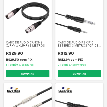
CABO DE ÁUDIO CANON (
CABO DE ÁUDIO P2 X P10
XLR-M x XLR-F ) 3 METROS
ESTEREO 3 METROS P2P1030
CANON30 PLUSCABLE
PLUSCABLE
R$29,90
R$12,90
R$29,30
com
PIX
R$12,64
com
PIX
3
x
de
R$9,97
sem juros
2
x
de
R$6,45
sem juros