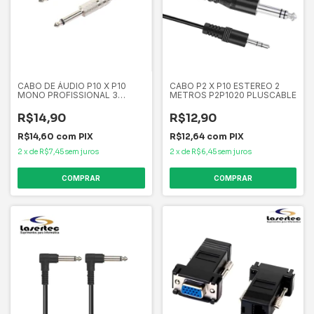
CABO DE ÁUDIO P10 X P10
CABO P2 X P10 ESTEREO 2
MONO PROFISSIONAL 3
METROS P2P1020 PLUSCABLE
METROS P1030P PLUSCABLE
R$14,90
R$12,90
R$14,60
com
PIX
R$12,64
com
PIX
2
x
de
R$7,45
sem juros
2
x
de
R$6,45
sem juros