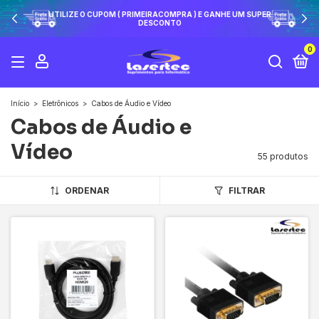
UTILIZE O CUPOM ( PRIMEIRACOMPRA ) E GANHE UM SUPER
DESCONTO
0
Início
>
Eletrônicos
>
Cabos de Áudio e Vídeo
Cabos de Áudio e
Vídeo
55 produtos
ORDENAR
FILTRAR