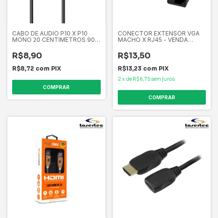
CABO DE AUDIO P10 X P10
CONECTOR EXTENSOR VGA
MONO 20 CENTIMETROS 90
MACHO X RJ45 - VENDA
GRAUS P1002
UNIDADE HMASTON
R$8,90
R$13,50
R$8,72
com
PIX
R$13,23
com
PIX
2
x
de
R$6,75
sem juros