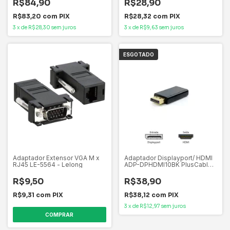
R$28,90
R$84,90
R$28,32
com
PIX
R$83,20
com
PIX
3
x
de
R$9,63
sem juros
3
x
de
R$28,30
sem juros
ESGOTADO
Adaptador Extensor VGA M x
Adaptador Displayport/ HDMI
RJ45 LE-5564 - Lelong
ADP-DPHDMI10BK PlusCable
DisplayPort 1.4 para HDMI 1.4
Ideal para monitores, TVs
R$9,50
R$38,90
R$9,31
com
PIX
R$38,12
com
PIX
3
x
de
R$12,97
sem juros