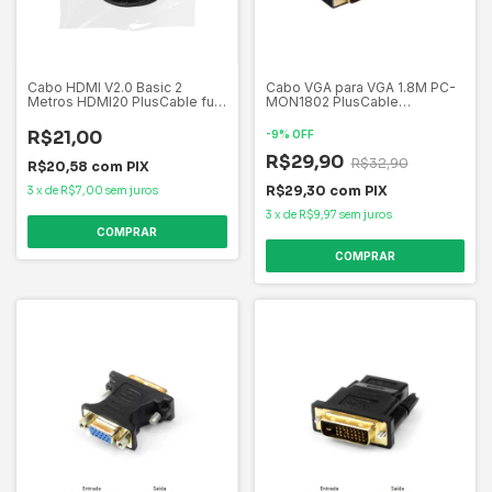
Cabo HDMI V2.0 Basic 2
Cabo VGA para VGA 1.8M PC-
Metros HDMI20 PlusCable full
MON1802 PlusCable
high definition 4096 x 2160p,
Conectores HDB15PM/M
proteção contra ruídos de EMI
Tensão 30V
R$21,00
-
9
%
OFF
e RFI
R$29,90
R$32,90
R$20,58
com
PIX
R$29,30
com
PIX
3
x
de
R$7,00
sem juros
3
x
de
R$9,97
sem juros