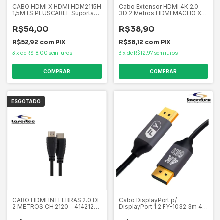
CABO HDMI X HDMI HDM2115H
Cabo Extensor HDMI 4K 2.0
1,5MTS PLUSCABLE Suporta
3D 2 Metros HDMI MACHO X
até Full Ultra HD 7680 x 4320
HDMI FEMEA STAR CABLE
(8K)
R$54,00
R$38,90
R$52,92
com
PIX
R$38,12
com
PIX
3
x
de
R$18,00
sem juros
3
x
de
R$12,97
sem juros
ESGOTADO
CABO HDMI INTELBRAS 2.0 DE
Cabo DisplayPort p/
2 METROS CH 2120 - 4142120
DisplayPort 1.2 FY-1032 3m 4K
PRETO 8k
60Hz 1080p 144Hz Gamer
Plugue Ouro