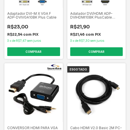
Adaptador DVI-M X VGA F
Adatador DVI/HDMI ADP-
ADP-DVIVGA10BK Plus Cable
DVIHDMI10BK PlusCable
Material: PVC Conector
banhado à ouro
R$23,00
R$21,90
R$22,54
com
PIX
R$21,46
com
PIX
3
x
de
R$7,67
sem juros
3
x
de
R$7,30
sem juros
ESGOTADO
CONVERSOR HDMI PARA VGA
Cabo HDMI V2.0 Basic 2M PC-