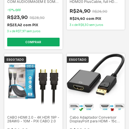
COM AUDIO(IMAGEM E SOM)
HDMI20 PlusCable, full HD
EXBOM CC-HVA60
1920 x 1080p, resoluções 4K,
Conectores banhados a ouro
R$24,90
-
17
%
OFF
R$26,90
R$23,90
R$28,90
R$24,40
com
PIX
R$23,42
com
PIX
3
x
de
R$8,30
sem juros
3
x
de
R$7,97
sem juros
ESGOTADO
ESGOTADO
Cabo Adaptador Conversor
CABO HDMI 2.0 - 4K HDR 19P -
DisplayPort para HDMI - 15cm
28AWG - 10M - PIX CABO 2.0
(DisplayPort Macho X HDMI
Femea)