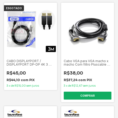
ESGOTADO
CABO DISPLAYPORT /
Cabo VGA para VGA macho x
DISPLAYPORT DP-DP 4K 3 MT
macho Com filtro Pluscable 3
KP-CB600 KNUP
MT
R$45,00
R$38,00
R$44,10
com
PIX
R$37,24
com
PIX
3
x
de
R$15,00
sem juros
3
x
de
R$12,67
sem juros