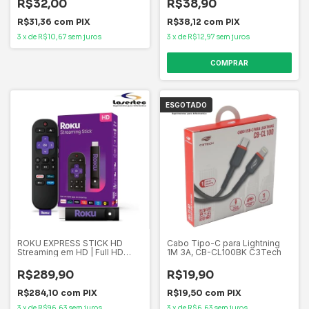
R$32,00
R$38,90
R$31,36
com
PIX
R$38,12
com
PIX
3
x
de
R$10,67
sem juros
3
x
de
R$12,97
sem juros
ESGOTADO
ROKU EXPRESS STICK HD
Cabo Tipo-C para Lightning
Streaming em HD | Full HD
1M 3A, CB-CL100BK C3Tech
HDMI e USB-C integrados
3840BR
R$289,90
R$19,90
R$284,10
com
PIX
R$19,50
com
PIX
3
x
de
R$96,63
sem juros
3
x
de
R$6,63
sem juros