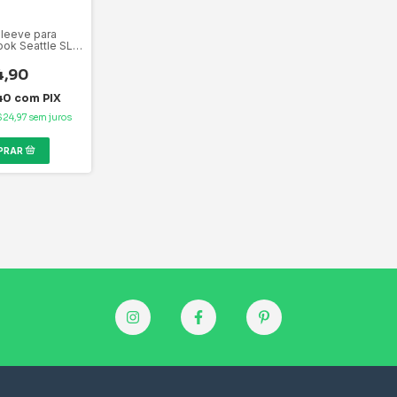
leeve para
ok Seattle SL-
.6" Preta
, zíperes
4,90
,
ccionado em
40
com
PIX
ene
$24,97
sem juros