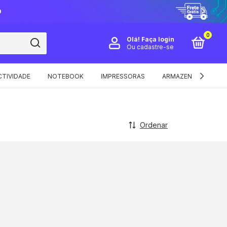
O
0
Olá!
Faça login
Ou cadastre-se
TIVIDADE
NOTEBOOK
IMPRESSORAS
ARMAZENAMENTO E 
Ordenar