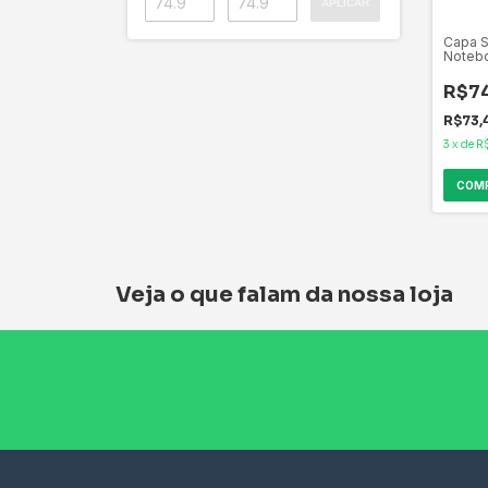
APLICAR
Capa S
Notebo
15bk 15
C3Tech
R$7
duplos
Confe
R$73,
Neopr
3
x
de
R
Veja o que falam da nossa loja