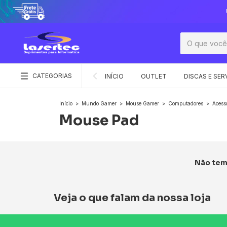
CATEGORIAS
INÍCIO
OUTLET
DISCAS E SER
Início
>
Mundo Gamer
>
Mouse Gamer
>
Computadores
>
Acess
Mouse Pad
Não temo
Veja o que falam da nossa loja