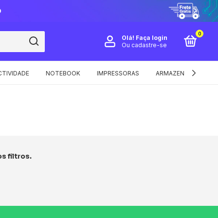
O
0
Olá!
Faça login
Ou cadastre-se
TIVIDADE
NOTEBOOK
IMPRESSORAS
ARMAZENAMENTO E 
 filtros.